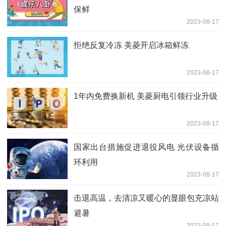
保鲜
2023-08-17
拒绝反复冷冻 美菱开启冰箱鲜冻
2023-08-17
1年内免费换新机 美菱厨电引领行业升级
2023-08-17
国家出台措施促进退役风电 光伏设备循
环利用
2023-08-17
击退高温，去清凉又暖心的显眼包充凉站
避暑
2023-08-17