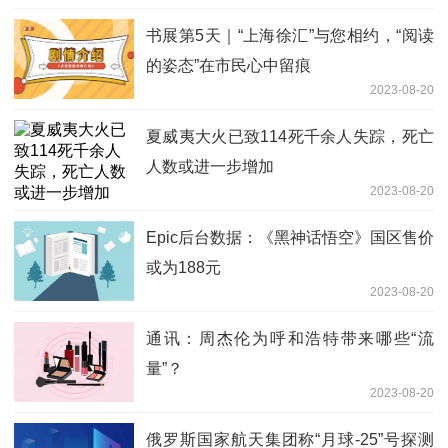
书展第5天｜“上海徐汇”与您相约，“阅读
的姿态”在市民心中留痕
2023-08-20
夏威夷大火已致114死千余人失踪，死亡
人数或进一步增加
2023-08-20
Epic后台数据：《黑神话悟空》国区售价
或为188元
2023-08-20
通讯：周杰伦为呼和浩特带来哪些“流
量”？
2023-08-20
俄罗斯国家航天集团称“月球-25”号探测