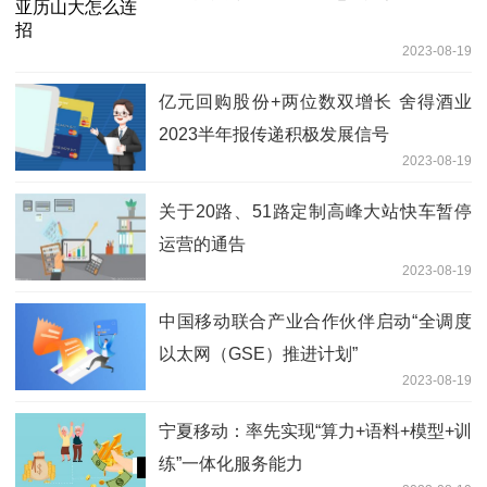
2023-08-19
亿元回购股份+两位数双增长 舍得酒业
2023半年报传递积极发展信号
2023-08-19
关于20路、51路定制高峰大站快车暂停
运营的通告
2023-08-19
中国移动联合产业合作伙伴启动“全调度
以太网（GSE）推进计划”
2023-08-19
宁夏移动：率先实现“算力+语料+模型+训
练”一体化服务能力