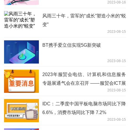
2023-08-16
风雨三十年，雷军的“成长”塑造小米的“蜕
变”
2023-08-15
BT携手爱立信实现5G新突破
2023-08-15
2023年服贸会电信、计算机和信息服务
专题展通气会在京召开 ——服贸会ICT展
2023-08-15
开展在即，系统展示信息通信领域优秀成
果
IDC：二季度中国平板电脑市场同比下降
6.6%，消费市场同比下降 7.2%
2023-08-15