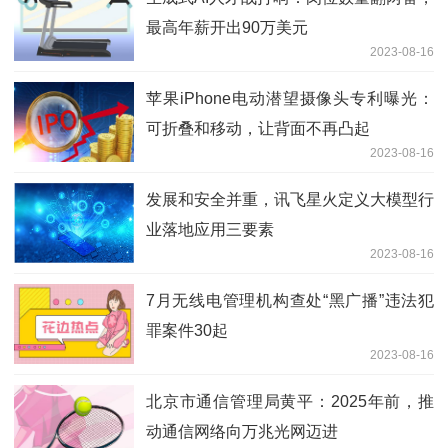
最高年薪开出90万美元
2023-08-16
苹果iPhone电动潜望摄像头专利曝光：
可折叠和移动，让背面不再凸起
2023-08-16
发展和安全并重，讯飞星火定义大模型行
业落地应用三要素
2023-08-16
7月无线电管理机构查处“黑广播”违法犯
罪案件30起
2023-08-16
北京市通信管理局黄平：2025年前，推
动通信网络向万兆光网迈进