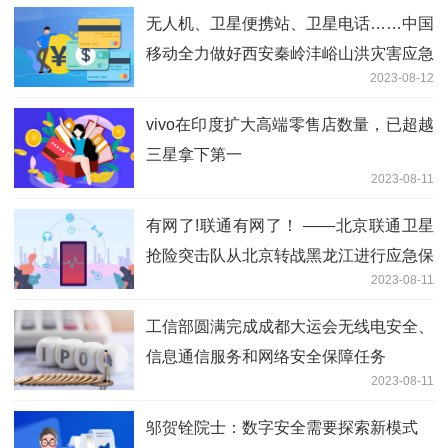
无人机、卫星便携站、卫星电话……中国
移动全力做好西安秦岭沣峪山洪灾害应急
2023-08-12
通信保障
vivo在印度扩大高端零售店数量，已超越
三星拿下第一
2023-08-11
有网了!联通有网了！ ——北京联通卫星
抢险突击队从北京转战黑龙江进行应急保
2023-08-11
障
工信部圆满完成成都大运会无线电安全、
信息通信服务和网络安全保障任务
2023-08-11
邬贺铨院士：数字安全需要探索新模式