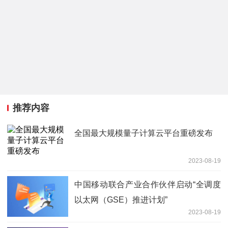
推荐内容
全国最大规模量子计算云平台重磅发布
2023-08-19
中国移动联合产业合作伙伴启动“全调度
以太网（GSE）推进计划”
2023-08-19