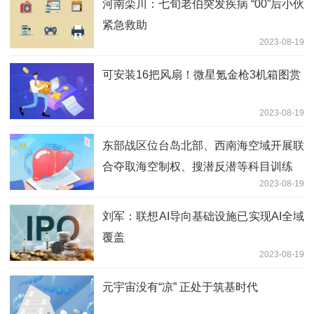
河南栾川：七旬老伯突发疾病 “00”后小伙
紧急救助
2023-08-19
可安装16把风扇！微星氪金枪3机箱图赏
2023-08-19
东部战区位台岛北部、西南海空域开展联
合夺取海空制权、搜潜反潜等科目训练
2023-08-19
刘军：联想AI导向基础设施已实现AI全域
覆盖
2023-08-19
元宇宙没有“凉” 正处于筑基时代