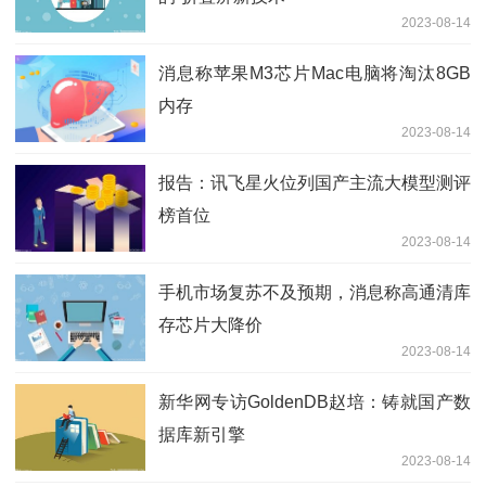
2023-08-14
消息称苹果M3芯片Mac电脑将淘汰8GB
内存
2023-08-14
报告：讯飞星火位列国产主流大模型测评
榜首位
2023-08-14
手机市场复苏不及预期，消息称高通清库
存芯片大降价
2023-08-14
新华网专访GoldenDB赵培：铸就国产数
据库新引擎
2023-08-14