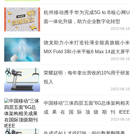
杭州移动携手华为完成5G to B核心网U
面一体化升级，助力企业数字化转型
2023-08-16
骁龙助力小米打造轻薄全能真旗舰小米
MIX Fold 3和小米平板6 Max 14超大屏平
2023-08-16
板
荣耀赵明：每年拿出营收的10%用于研发
投入
2023-08-16
中国移动“三体四层五面”6G总体架构相关
成果在国际顶级期刊IEEE
2023-08-16
Communications Magazine发表
生成式AI人才战打响：岗位数量翻两番，