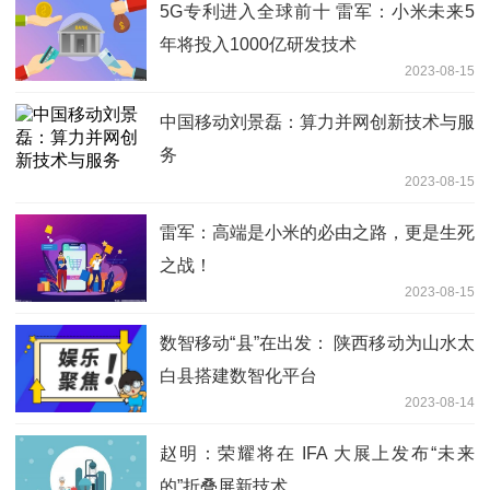
5G专利进入全球前十 雷军：小米未来5
年将投入1000亿研发技术
2023-08-15
中国移动刘景磊：算力并网创新技术与服
务
2023-08-15
雷军：高端是小米的必由之路，更是生死
之战！
2023-08-15
数智移动“县”在出发： 陕西移动为山水太
白县搭建数智化平台
2023-08-14
赵明：荣耀将在 IFA 大展上发布“未来
的”折叠屏新技术