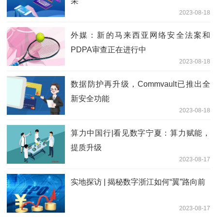
采
2023-08-18
外媒：新的马来西亚网络安全法案和
PDPA审查正在进行中
2023-08-18
数据防护再升级，Commvault已推出全
新安全功能
2023-08-18
算力中国行|看见数字宁夏：算力赋能，
提质升级
2023-08-17
实地探访 | 揭秘数字浙江如何“翼”路向前
2023-08-17