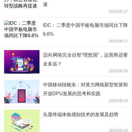
速
2023-08-17
IDC：二季度中国平板电脑市场同比下降
6.6%
2023-08-17
迈向网络完全自智“理想国”，运营商还要
走多远？
2023-08-16
中国移动段晓东：对算力网络新型智算和
开放DPU发展的思考和实践
2023-08-16
头显终端体验感知技术的发展及趋势
2023-08-16