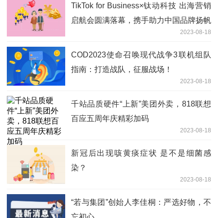
TikTok for Business×钛动科技 出海营销
启航会圆满落幕，携手助力中国品牌扬帆
2023-08-18
出海
COD2023使命召唤现代战争3联机组队
指南：打造战队，征服战场！
2023-08-18
千站品质硬件“上新”美团外卖，818联想
百应五周年庆精彩加码
2023-08-18
新冠后出现咳黄痰症状 是不是细菌感
染？
2023-08-18
“若与集团”创始人李佳桐：严选好物，不
忘初心