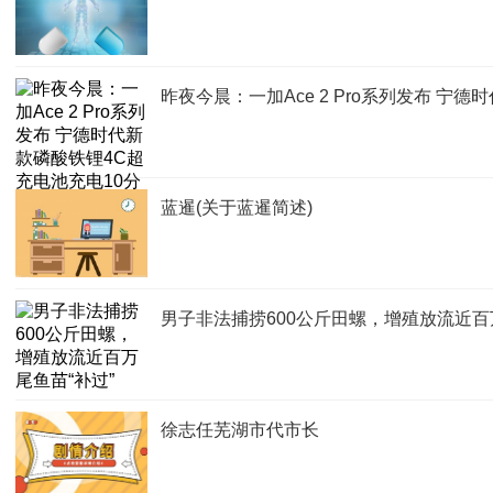
昨夜今晨：一加Ace 2 Pro系列发布 宁
蓝暹(关于蓝暹简述)
男子非法捕捞600公斤田螺，增殖放流近百
徐志任芜湖市代市长