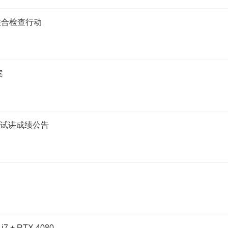
联合检查行动
案
师试讲成绩公告
 + RTX 4080