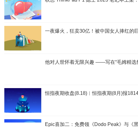
一夜爆火，狂卖30亿！被中国女人捧红的
他对人世怀着无限兴趣 ——写在“毛姆精选
恒指夜期收盘(8.18)︱恒指夜期(8月)报181
Epic喜加二：免费领《Dodo Peak》与《