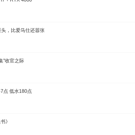
巨头，比爱马仕还嚣张
集”收官之际
47点 低水180点
黑书》