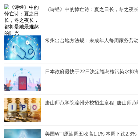
《诗经》中的悼亡诗：夏之日长，冬之夜
常州出台地方法规：未成年人每周家务劳
日本政府最快于22日决定福岛核污染水排
唐山师范学院滦州分校招生章程_唐山师范
美国WTI原油周五收高1.1% 本周下跌2.3%