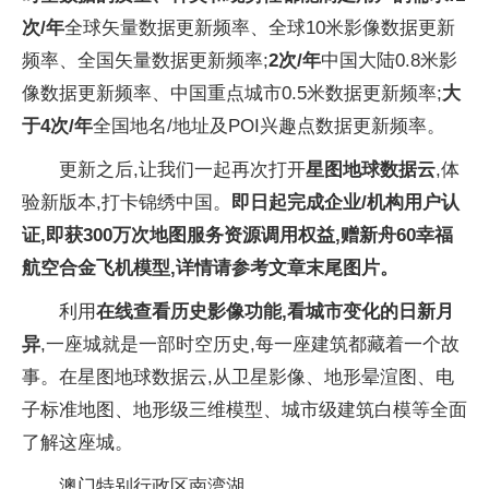
次/年
全球矢量数据更新频率、全球10米影像数据更新
频率、全国矢量数据更新频率;
2次/年
中国大陆0.8米影
像数据更新频率、中国重点城市0.5米数据更新频率;
大
于4次/年
全国地名/地址及POI兴趣点数据更新频率。
更新之后,让我们一起再次打开
星图地球数据云
,体
验新版本,打卡锦绣中国。
即日起完成企业/机构用户认
证,即获300万次地图服务资源调用权益,赠新舟60幸福
航空合金飞机模型,详情请参考文章末尾图片。
利用
在线查看历史影像功能,看城市变化的日新月
异
,一座城就是一部时空历史,每一座建筑都藏着一个故
事。在星图地球数据云,从卫星影像、地形晕渲图、电
子标准地图、地形级三维模型、城市级建筑白模等全面
了解这座城。
澳门特别行政区南湾湖