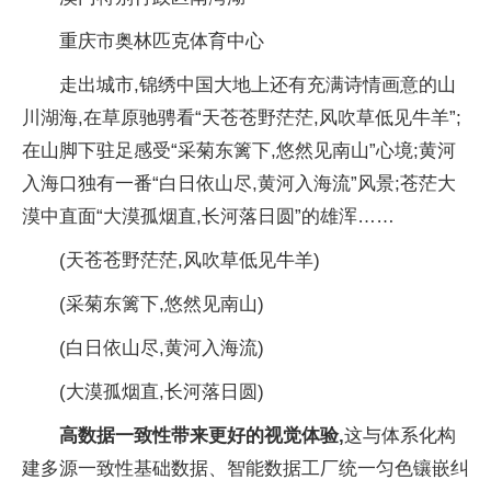
重庆市奥林匹克体育中心
走出城市,锦绣中国大地上还有充满诗情画意的山
川湖海,在草原驰骋看“天苍苍野茫茫,风吹草低见牛羊”;
在山脚下驻足感受“采菊东篱下,悠然见南山”心境;黄河
入海口独有一番“白日依山尽,黄河入海流”风景;苍茫大
漠中直面“大漠孤烟直,长河落日圆”的雄浑……
(天苍苍野茫茫,风吹草低见牛羊)
(采菊东篱下,悠然见南山)
(白日依山尽,黄河入海流)
(大漠孤烟直,长河落日圆)
高数据一致性带来更好的视觉体验,
这与体系化构
建多源一致性基础数据、智能数据工厂统一匀色镶嵌纠