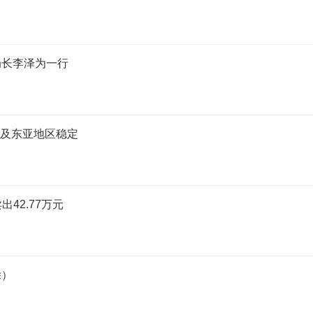
局长李泽为一行
危及东亚地区稳定
出42.77万元
除）