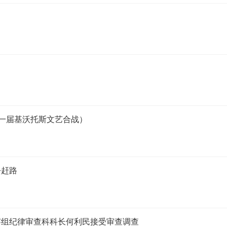
第一届基沃托斯文艺合战）
去赶路
察组纪律审查科科长何利民接受审查调查