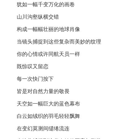
犹如一幅千变万化的画卷
山川沟壑纵横交错
构成一幅幅壮丽的地球肖像
当镜头捕捉到这些复杂而美妙的纹理
你的心情或许同航天员一样
既惊叹又留恋
每一次快门按下
皆是对自然力量的敬畏
天空如一幅巨大的蓝色幕布
白云如绒织的羽毛轻轻飘舞
在变幻莫测间缱绻流连