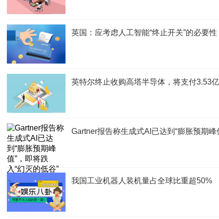
英国：应考虑人工智能“终止开关”的必要性
英特尔终止收购高塔半导体，将支付3.53
Gartner报告称生成式AI已达到“膨胀预期
我国工业机器人装机量占全球比重超50%