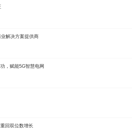
证
t等级商业解决方案提供商
功，赋能5G智慧电网
务重回双位数增长