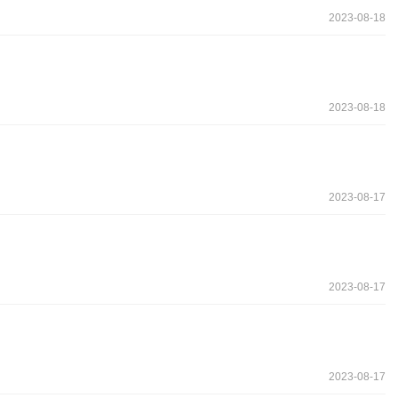
2023-08-18
2023-08-18
2023-08-17
2023-08-17
2023-08-17