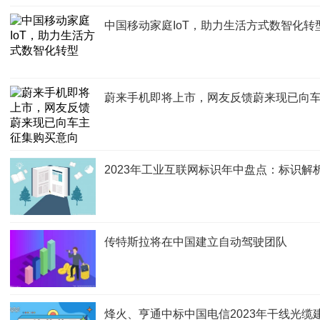
中国移动家庭IoT，助力生活方式数智化转
蔚来手机即将上市，网友反馈蔚来现已向
2023年工业互联网标识年中盘点：标识解
传特斯拉将在中国建立自动驾驶团队
烽火、亨通中标中国电信2023年干线光缆