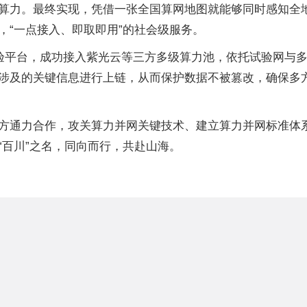
算力。最终实现，凭借一张全国算网地图就能够同时感知全地
，“一点接入、即取即用”的社会级服务。
创新实验平台，成功接入紫光云等三方多级算力池，依托试验网
涉及的关键信息进行上链，从而保护数据不被篡改，确保多
方通力合作，攻关算力并网关键技术、建立算力并网标准体
“百川”之名，同向而行，共赴山海。