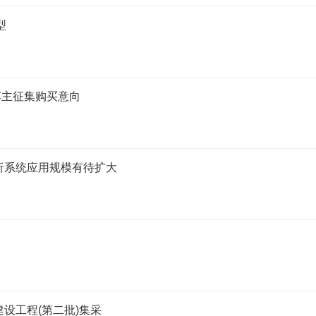
型
车主征集购买意向
析系统应用规模有待扩大
建设工程(第二批)集采