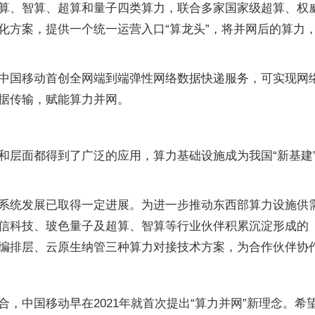
算、智算、超算和量子四类算力，联合多家国家级超算、权
化方案，提供一个统一运营入口“算龙头”，将并网后的算力
中国移动首创全网端到端弹性网络数据快递服务，可实现网
据传输，赋能算力并网。
和层面都得到了广泛的应用，算力基础设施成为我国“新基建
系统发展已取得一定进展。为进一步推动东西部算力设施供
信科技、玻色量子及超算、智算等行业伙伴积累沉淀形成的《
编排层、云原生纳管三种算力对接技术方案，为合作伙伴协
，中国移动早在2021年就首次提出“算力并网”新理念。