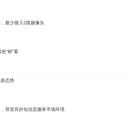
，最少接入2路摄像头
抢“鲜”看
最新态势
益，营造良好短信息服务市场环境