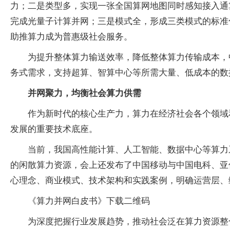
力；二是类型多，实现一张全国算网地图同时感知接入通
完成光量子计算并网；三是模式全，形成三类模式的标准
助推算力成为普惠级社会服务。
为提升整体算力输送效率，降低整体算力传输成本，
务式需求，支持超算、智算中心等所需大量、低成本的数
并网聚力，均衡社会算力供需
作为新时代的核心生产力，算力在经济社会各个领域
发展的重要技术底座。
当前，我国高性能计算、人工智能、数据中心等算力
的闲散算力资源，会上还发布了中国移动与中国电科、亚
心理念、商业模式、技术架构和实践案例，明确运营层、
《算力并网白皮书》下载二维码
为深度把握行业发展趋势，推动社会泛在算力资源整合