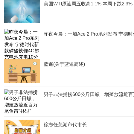
美国WTI原油周五收高1.1% 本周下跌2.3%
昨夜今晨：一加Ace 2 Pro系列发布 宁
蓝暹(关于蓝暹简述)
男子非法捕捞600公斤田螺，增殖放流近百
徐志任芜湖市代市长