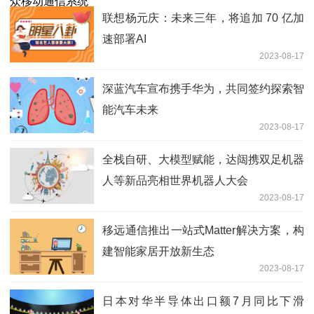
联想杨元庆：未来三年，将追加 70 亿加
速部署AI
2023-08-17
深蓝汽车宣布携手华为，共同签约探索智
能汽车未来
2023-08-17
全栈自研、大模型赋能，达闼携双足机器
人等新品亮相世界机器人大会
2023-08-17
移远通信推出一站式Matter解决方案，构
建智能家居开放新生态
2023-08-17
日本对华半导体出口额7月同比下滑