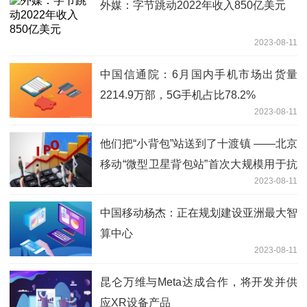
外媒：字节跳动2022年收入850亿美元
2023-08-11
中国信通院：6月国内手机市场出货量
2214.9万部，5G手机占比78.2%
2023-08-11
他们把“小背包”站送到了十渡镇 ——北京
移动“微型卫星背包站”首次大规模用于抗
2023-08-11
汛抢险报通信
中国移动杨杰：正在规划建设亚洲最大智
算中心
2023-08-11
昆仑万维与Meta达成合作，将开发并供
应XR设备产品