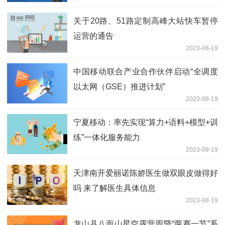
关于20路、51路定制高峰大站快车暂停
运营的通告
2023-08-19
中国移动联合产业合作伙伴启动“全调度
以太网（GSE）推进计划”
2023-08-19
宁夏移动：率先实现“算力+语料+模型+训
练”一体化服务能力
2023-08-19
天津南开爱丽诺陈娇医生做双眼皮做得好
吗 来了解医生具体信息
2023-08-19
龙山县八面山星空露营周暨“两赛一节”系