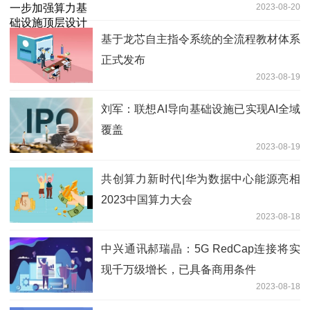
2023-08-20
基于龙芯自主指令系统的全流程教材体系
正式发布
2023-08-19
刘军：联想AI导向基础设施已实现AI全域
覆盖
2023-08-19
共创算力新时代|华为数据中心能源亮相
2023中国算力大会
2023-08-18
中兴通讯郝瑞晶：5G RedCap连接将实
现千万级增长，已具备商用条件
2023-08-18