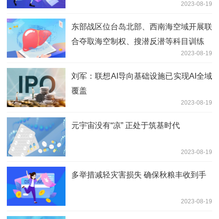
2023-08-19
东部战区位台岛北部、西南海空域开展联
合夺取海空制权、搜潜反潜等科目训练
2023-08-19
刘军：联想AI导向基础设施已实现AI全域
覆盖
2023-08-19
元宇宙没有“凉” 正处于筑基时代
2023-08-19
多举措减轻灾害损失 确保秋粮丰收到手
2023-08-19