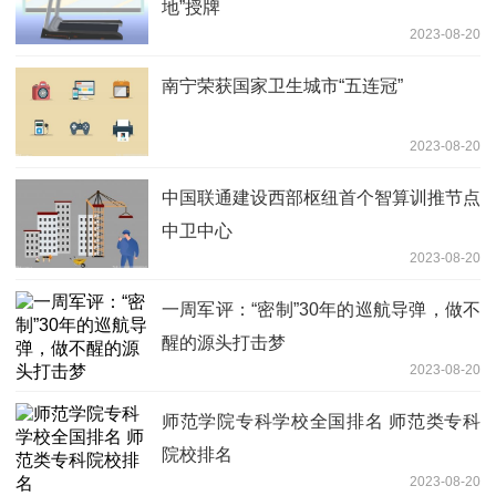
地”授牌
2023-08-20
南宁荣获国家卫生城市“五连冠”
2023-08-20
中国联通建设西部枢纽首个智算训推节点
中卫中心
2023-08-20
一周军评：“密制”30年的巡航导弹，做不
醒的源头打击梦
2023-08-20
师范学院专科学校全国排名 师范类专科
院校排名
2023-08-20