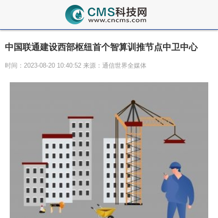
中国联通建设西部枢纽首个智算训推节点中卫中心
时间：2023-08-20 10:40:52 来源：通信世界全媒体