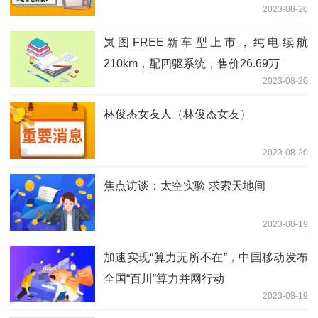
2023-08-20
岚图FREE新车型上市，纯电续航
210km，配四驱系统，售价26.69万
2023-08-20
林俊杰女友人（林俊杰女友）
2023-08-20
焦点访谈：太空实验 求索天地间
2023-08-19
加速实现“算力无所不在”，中国移动发布
全国“百川”算力并网行动
2023-08-19