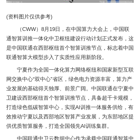
(资料图片仅供参考)
（CWW）
8月19日，在中国算力大会上，中国联
通智算训推一体化中卫枢纽建设行动计划正式发布，这
是中国联通在西部枢纽首个智算训推节点，标志着中国
联通智算大模型步入了实质性应用新阶段。
宁夏作为全国一体化算力网络枢纽和国家新型互联
网交换中心“双中心”省区，绿色电力资源丰富，算力产
业发展的基础得天独厚、前景广阔。中国联通在宁夏中
卫建设西部枢纽首个智算训推节点，具备超千卡规模，
打造绿色低碳智算中心，实现AI训推一体服务供给，有
效推动宁夏以及西部地区智算产业发展，为东部地区提
供优质智算服务，打造全国领先AI训练集群。
中国联通中卫云数据中心作为承载中国联通智算中