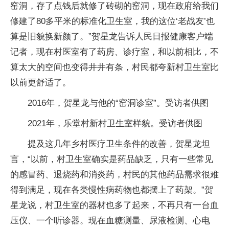
窑洞，存了点钱后就修了砖砌的窑洞，现在政府给我们
修建了80多平米的标准化卫生室，我的这位‘老战友’也
算是旧貌换新颜了。”贺星龙告诉人民日报健康客户端
记者，现在村医室有了药房、诊疗室，和以前相比，不
算太大的空间也变得井井有条，村民都夸新村卫生室比
以前更舒适了。
2016年，贺星龙与他的“窑洞诊室”。受访者供图
2021年，乐堂村新村卫生室样貌。受访者供图
提及这几年乡村医疗卫生条件的改善，贺星龙坦
言，“以前，村卫生室确实是药品缺乏，只有一些常见
的感冒药、退烧药和消炎药，村民的其他药品需求很难
得到满足，现在各类慢性病药物也都摆上了药架。”贺
星龙说，村卫生室的器材也多了起来，不再只有一台血
压仪、一个听诊器。现在血糖测量、尿液检测、心电