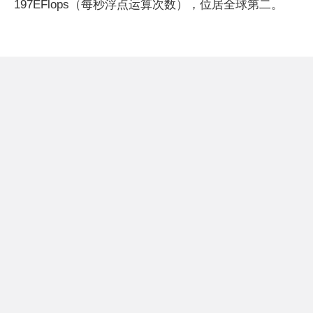
197EFlops（每秒浮点运算次数），位居全球第二。