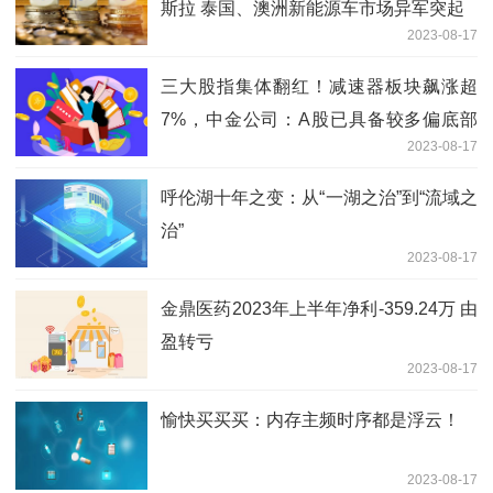
斯拉 泰国、澳洲新能源车市场异军突起
2023-08-17
三大股指集体翻红！减速器板块飙涨超
7%，中金公司：A股已具备较多偏底部
2023-08-17
特征
呼伦湖十年之变：从“一湖之治”到“流域之
治”
2023-08-17
金鼎医药2023年上半年净利-359.24万 由
盈转亏
2023-08-17
愉快买买买：内存主频时序都是浮云！
2023-08-17