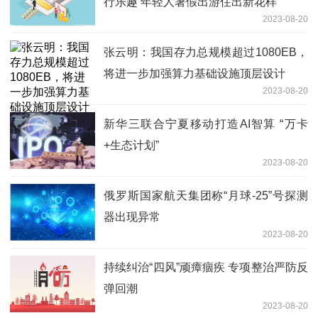
行乐趣 年轻人暑假出游住出新花样
2023-08-20
张云明：我国存力总规模超过1080EB，
将进一步加强算力基础设施顶层设计
2023-08-20
新华三联合宁夏移动打造AI智算 “万卡
+生态计划”
2023-08-20
俄罗斯国家航天集团称“月球-25”号探测
器出现异常
2023-08-20
持续纠治“四风”顽瘴痼疾 专项整治严防反
弹回潮
2023-08-20