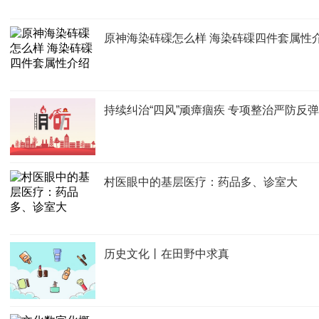
原神海染砗磲怎么样 海染砗磲四件套属性
持续纠治“四风”顽瘴痼疾 专项整治严防反
村医眼中的基层医疗：药品多、诊室大
历史文化丨在田野中求真