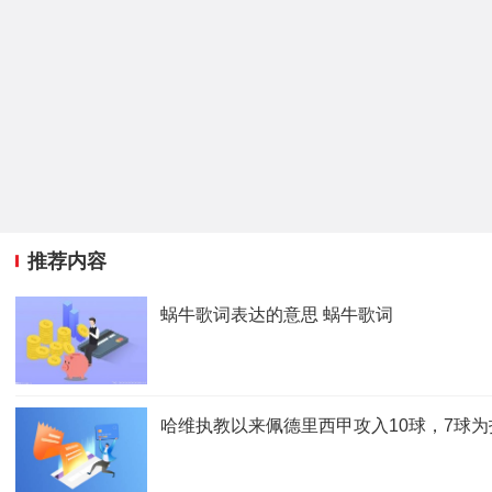
推荐内容
蜗牛歌词表达的意思 蜗牛歌词
哈维执教以来佩德里西甲攻入10球，7球